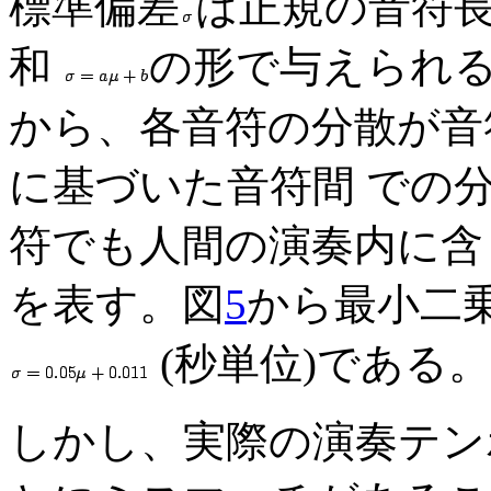
標準偏差
は正規の音符長
和
の形で与えられ
から、各音符の分散が音
に基づいた音符間 での
符でも人間の演奏内に含
を表す。図
5
から最小二
(秒単位)である。
しかし、実際の演奏テン