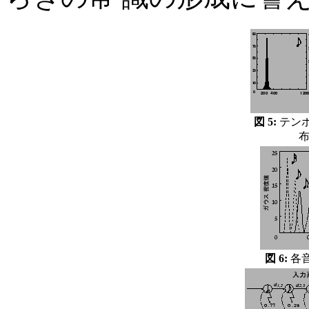
図 5:
テン
布
図 6:
各