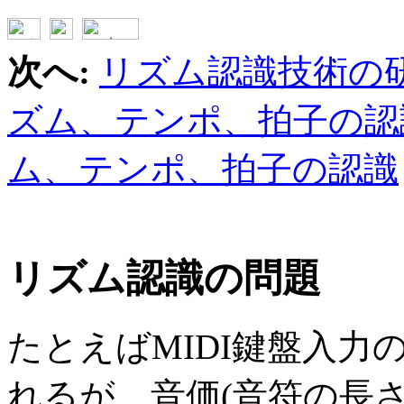
次へ:
リズム認識技術の
ズム、テンポ、拍子の認
ム、テンポ、拍子の認識
リズム認識の問題
たとえばMIDI鍵盤入
れるが、音価(音符の長さ)