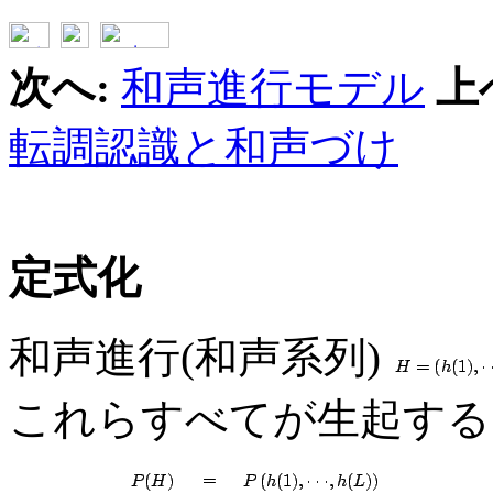
次へ:
和声進行モデル
上
転調認識と和声づけ
定式化
和声進行(和声系列)
これらすべてが生起する