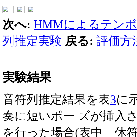
次へ:
HMMによるテン
列推定実験
戻る:
評価方
実験結果
音符列推定結果を表
3
に
奏に短いポー ズが挿入
を行った場合(表中「休符